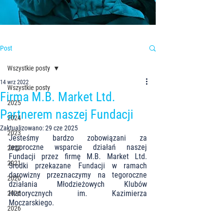
Post
Wszystkie posty
14 wrz 2022
Wszystkie posty
Firma M.B. Market Ltd.
2025
Partnerem naszej Fundacji
2024
Zaktualizowano:
29 cze 2025
2023
Jesteśmy bardzo zobowiązani za 
tegoroczne wsparcie działań naszej 
2022
Fundacji przez firmę M.B. Market Ltd. 
2021
Środki przekazane Fundacji w ramach 
darowizny przeznaczymy na tegoroczne 
2020
działania Młodzieżowych Klubów 
Historycznych im. Kazimierza 
2026
Moczarskiego. 
2026