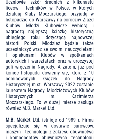
Uczniowie szkół średnich z kilkunastu 
liceów i techników w Polsce, w których 
działają Kluby Moczarskiego, przyjadą w 
listopadzie do Warszawy na coroczny Zjazd 
Klubów. Młodzi Klubowicze wybiorą i 
nagrodzą najlepszą książkę historyczną 
ubiegłego roku dotyczącą najnowszej 
historii Polski. Młodzież będzie także 
uczestniczyć wraz ze swoimi nauczycielami 
i opiekunami Klubów w spotkaniach 
autorskich i warsztatach oraz w uroczystej 
gali wręczenia Nagrody. A zatem, już pod 
koniec listopada dowiemy się, która z 10 
nominowanych książek do Nagrody 
Historycznej m.st. Warszawy 2022 zostanie 
laureatem Nagrody Młodzieżowych Klubów 
Historycznych im. Kazimierza 
Moczarskiego. To w dużej mierze zasługa 
również M.B. Market Ltd.
M.B. Market Ltd.
 istnieje od 1989 r. Firma 
specjalizuje się w dostawie surowców, 
maszyn i technologii z zakresu obuwnictwa 
i komponentów obuwniczych, technologii 