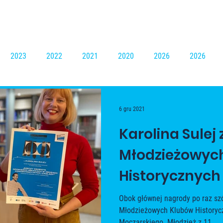
2023
2022
2021
2020
2026
2026
6 gru 2021
Karolina Sulej
Młodzieżowyc
Historycznych 
Kazimierza Mo
Obok głównej nagrody po raz sz
Młodzieżowych Klubów Historyc
roku 2021!
Moczarskiego. Młodzież z 11...