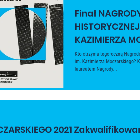
Finał NAGROD
HISTORYCZNEJ 
KAZIMIERZA M
2021
Kto otrzyma tegoroczną Nagrodę
im. Kazimierza Moczarskiego? K
laureatem Nagrody...
NAGRODA MOCZARSKIEGO 2021 Zakw