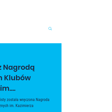
 z Nagrodą
h Klubów
im.
czarskiego w
ósty została wręczona Nagroda
znych im. Kazimierza