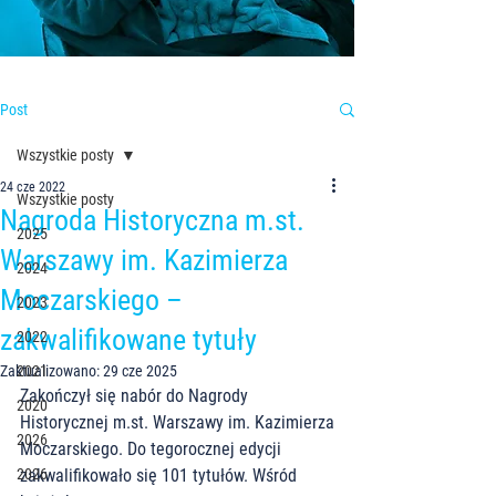
Post
Wszystkie posty
24 cze 2022
Wszystkie posty
Nagroda Historyczna m.st.
2025
Warszawy im. Kazimierza
2024
Moczarskiego –
2023
zakwalifikowane tytuły
2022
Zaktualizowano:
2021
29 cze 2025
Zakończył się nabór do Nagrody 
2020
Historycznej m.st. Warszawy im. Kazimierza
2026
Moczarskiego. Do tegorocznej edycji 
2026
zakwalifikowało się 101 tytułów. Wśród 