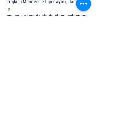
strajku, »Manifeście Lipcowym«, Jastrzębiu 
i o
tym, co się tam działo do stanu wojennego 
opowiada Tadeusz Jedynak”, Instytut 
Kultury
Popularnej
81. Katarzyna Szkaradnik, „Historia jako 
narracja i doświadczenie w tekstach Jana
Szczepańskiego, Józefa Pilcha i Jana 
Wantuły”, Towarzystwo Autorów i 
Wydawców Prac
Naukowych „Universitas”
82. Krzysztof Szujecki, „Milionerzy 
przedwojennej Polski”, Księży Młyn Dom 
Wydawniczy
83. Mirosław Szumiło (oprac.), „»Polski 
kryzys« 1980–1981 w dokumentach 
dyplomacji
czechosłowackiej”, Instytut Pamięci 