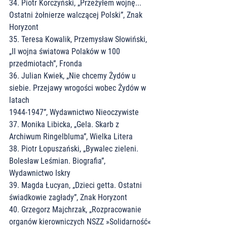
34. Piotr Korczyński, „Przeżyłem wojnę... 
Ostatni żołnierze walczącej Polski”, Znak
Horyzont
35. Teresa Kowalik, Przemysław Słowiński, 
„II wojna światowa Polaków w 100
przedmiotach”, Fronda
36. Julian Kwiek, „Nie chcemy Żydów u 
siebie. Przejawy wrogości wobec Żydów w 
latach
1944-1947”, Wydawnictwo Nieoczywiste
37. Monika Libicka, „Gela. Skarb z 
Archiwum Ringelbluma”, Wielka Litera
38. Piotr Łopuszański, „Bywalec zieleni. 
Bolesław Leśmian. Biografia”, 
Wydawnictwo Iskry
39. Magda Łucyan, „Dzieci getta. Ostatni 
świadkowie zagłady”, Znak Horyzont
40. Grzegorz Majchrzak, „Rozpracowanie 
organów kierowniczych NSZZ »Solidarność«