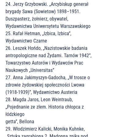
24. Jerzy Grzybowski. „Arcybiskup generał 
brygady Sawa (Sowietow) 1898–1951.
Duszpasterz, żołnierz, obywatel, 
Wydawnictwa Uniwersytetu Warszawskiego
25. Rafał Hetman, „Izbica, Izbica”, 
Wydawnictwo Czarne
26. Leszek Hońdo, „Nazistowskie badania 
antropologiczne nad Żydami. Tarnów 1942”,
Towarzystwo Autorów i Wydawców Prac 
Naukowych „Universitas”
27. Anna Jakimyszyn-Gadocha, „W trosce o 
zdrowie żydowskiej społeczności Lwowa
(1918-1939)”, Wydawnictwo Austeria
28. Magda Jaros, Leon Weintraub, 
„Pojednanie ze złem. Historia chłopca z 
łódzkiego
getta”, Bellona
29. Włodzimierz Kalicki, Monika Kuhnke, 
„Sztuka zagrabiona 2. Madonna znika pod