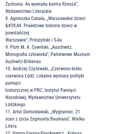
Żychonia. As wywiadu kontra Rzesza”,
Wydawnictwo Literackie
8. Agnieszka Cubała, „Warszawskie dzieci 
&#39;44. Prawdziwe historie dzieci w 
powstańczej
Warszawie”, Prószyński i S-ka
9. Piotr M. A. Cywiński, „Auschwitz. 
Monografia człowieka”, Państwowe Muzeum
Auchwitz-Birkenau
10. Andrzej Czyżewski, „Czerwono-biało-
czerwona Łódź. Lokalne wymiary polityki 
pamięci
historycznej w PRL”, Instytut Pamięci 
Narodowej, Wydawnictwo Uniwersytetu 
Łódzkiego
11. Artur Domosławski, „Wygnaniec. 21 
scen z życia Zygmunta Baumana”, Wielka 
Litera
12. Hanna Faryna-Paszkiewicz, „Kobusz. 