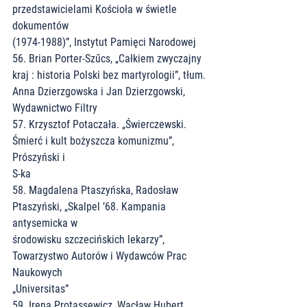
przedstawicielami Kościoła w świetle 
dokumentów
(1974-1988)”, Instytut Pamięci Narodowej
56. Brian Porter-Szűcs, „Całkiem zwyczajny 
kraj : historia Polski bez martyrologii”, tłum.
Anna Dzierzgowska i Jan Dzierzgowski, 
Wydawnictwo Filtry
57. Krzysztof Potaczała. „Świerczewski. 
Śmierć i kult bożyszcza komunizmu”, 
Prószyński i
S-ka
58. Magdalena Ptaszyńska, Radosław 
Ptaszyński, „Skalpel ’68. Kampania 
antysemicka w
środowisku szczecińskich lekarzy”, 
Towarzystwo Autorów i Wydawców Prac 
Naukowych
„Universitas”
59. Irena Protassewicz, Wacław Hubert 