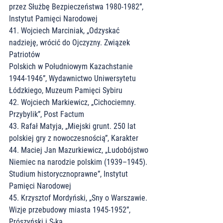
przez Służbę Bezpieczeństwa 1980-1982”, 
Instytut Pamięci Narodowej
41. Wojciech Marciniak, „Odzyskać 
nadzieję, wrócić do Ojczyzny. Związek 
Patriotów
Polskich w Południowym Kazachstanie 
1944-1946”, Wydawnictwo Uniwersytetu
Łódzkiego, Muzeum Pamięci Sybiru
42. Wojciech Markiewicz, „Cichociemny. 
Przybylik”, Post Factum
43. Rafał Matyja, „Miejski grunt. 250 lat 
polskiej gry z nowoczesnością”, Karakter
44. Maciej Jan Mazurkiewicz, „Ludobójstwo 
Niemiec na narodzie polskim (1939–1945).
Studium historycznoprawne”, Instytut 
Pamięci Narodowej
45. Krzysztof Mordyński, „Sny o Warszawie. 
Wizje przebudowy miasta 1945-1952”,
Prószyński i S-ka