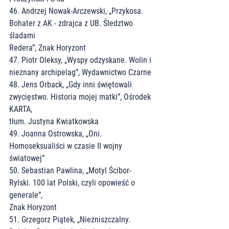
46. Andrzej Nowak-Arczewski, „Przykosa. 
Bohater z AK - zdrajca z UB. Śledztwo 
śladami
Redera”, Znak Horyzont
47. Piotr Oleksy, „Wyspy odzyskane. Wolin i 
nieznany archipelag”, Wydawnictwo Czarne
48. Jens Orback, „Gdy inni świętowali 
zwycięstwo. Historia mojej matki”, Ośrodek 
KARTA,
tłum. Justyna Kwiatkowska
49. Joanna Ostrowska, „Oni. 
Homoseksualiści w czasie II wojny 
światowej”
50. Sebastian Pawlina, „Motyl Ścibor-
Rylski. 100 lat Polski, czyli opowieść o 
generale”,
Znak Horyzont
51. Grzegorz Piątek, „Niezniszczalny. 