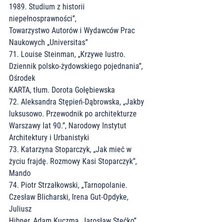
1989. Studium z historii 
niepełnosprawności”,
Towarzystwo Autorów i Wydawców Prac 
Naukowych „Universitas”
71. Louise Steinman, „Krzywe lustro. 
Dziennik polsko-żydowskiego pojednania”, 
Ośrodek
KARTA, tłum. Dorota Gołębiewska
72. Aleksandra Stępień-Dąbrowska, „Jakby 
luksusowo. Przewodnik po architekturze
Warszawy lat 90.”, Narodowy Instytut 
Architektury i Urbanistyki
73. Katarzyna Stoparczyk, „Jak mieć w 
życiu frajdę. Rozmowy Kasi Stoparczyk”, 
Mando
74. Piotr Strzałkowski, „Tarnopolanie. 
Czesław Blicharski, Irena Gut-Opdyke, 
Juliusz
Hibner, Adam Kuczma, Jarosław Stećko”, 